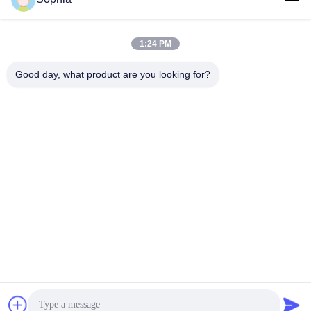
भेजना
1:24 PM
Good day, what product are you looking for?
Kaiping Zhonghe Machinery Manufacturing
Co., Ltd
sophia@excavatorboomarm.com
86--18127591702
Cuishanhu नया जिला, कैपिंग सिटी, जियांगमेन सिटी, ग्वांगडोंग प्रांत, चीन
चीन अच्छी गुणवत्ता खुदाई रॉक बाल्टी देने वाला। कॉपीराइट © 2023-2026
excavatorrockbuckets.com . सर्वाधिकार सुरक्षित।