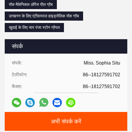
रॉक मैकेनिकल ऑरेंज पील ग्रैब
उत्खनन के लिए एंटीवायरल हाइड्रोलिक रॉक ग्रैब
खुदाई के लिए चार पंजा स्टोन ग्रैपल
संपर्क
संपर्क:
Miss. Sophia Situ
टेलीफोन:
86--18127591702
फैक्स:
86--18127591702
अभी संपर्क करें