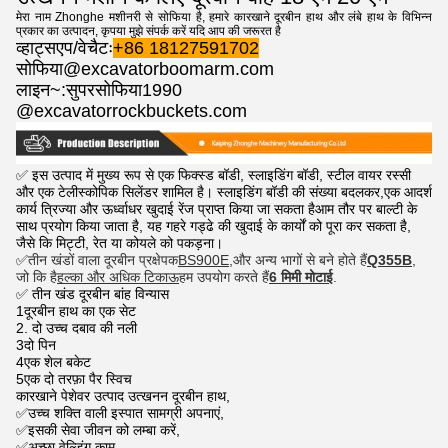
मेरा नाम Zhonghe मशीनरी से सोफिया है, हमारे कारखाने दूरबीन हाथ और लंबे हाथ के विभिन्न
प्रकार का उत्पादन, कृपया मुझे संपर्क करें यदि आप की जरूरत है
व्हाट्सएप/वेचैटः
+86 18127591702
सोफिया@excavatorboomarm.com
लाइन~:सुपरसोफिया1990
@excavatorrockbuckets.com
✅ इस उत्पाद में मुख्य रूप से एक फिक्स्ड बॉडी, स्लाइडिंग बॉडी, स्टील वायर रस्सी
और एक टेलीस्कोपिक सिलेंडर शामिल है। स्लाइडिंग बॉडी की संख्या बदलकर,एक आदर्श
कार्य त्रिज्या और ऊर्ध्वाधर खुदाई रेंज प्राप्त किया जा सकता हैआम तौर पर बाल्टी के
साथ प्रयोग किया जाता है, यह गहरे गड्ढे की खुदाई के कार्यों को पूरा कर सकता है,
जैसे कि मिट्टी, रेत या कोयले को पकड़ना।
✅
तीन खंडों वाला दूरबीन प्रक्षेपक
BS900E,
और अन्य भागों से बने होते हैं
Q355B
,
जो कि है
हल्का और अधिक टिकाऊ
हम उपयोग करते हैं
6 मिमी मोटाई
.
✅ तीन खंड दूरबीन बांह विन्यास
1दूरबीन हाथ का एक सेट
2. दो उच्च दबाव की नली
3दो पिन
4एक शेल बकेट
5एक दो तरफ़ा पैर स्विच
कारखाने पेशेवर उत्पाद उत्खनन दूरबीन हाथ,
✅उच्च शक्ति वाली इस्पात सामग्री अपनाएं,
✅इसकी सेवा जीवन को लम्बा करें,
✅अच्छा वेल्डिंग काम.