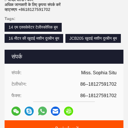
अधिक जानकारी के लिए कृपया संपर्क करें
व्हाट्सएप +8618127591702
Tags:
14 एम एक्सकेवेटर टेलीस्कोपिक बूम
16 मीटर की खुदाई मशीन दूरबीन बूम
JCB205 खुदाई मशीन दूरबीन बूम
संपर्क
संपर्क:
Miss. Sophia Situ
टेलीफोन:
86--18127591702
फैक्स:
86--18127591702